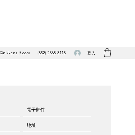
o@nikkens-jf.com
(852) 2568-8118
登入