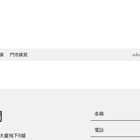
購
門市購買
inf
們
發大廈地下B舖