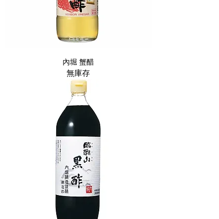
內堀 蟹醋
無庫存