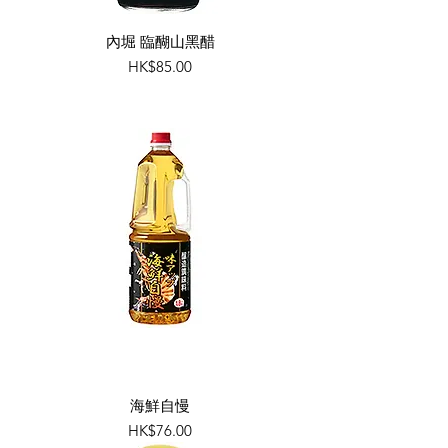
內堀 臨醐山黑醋
價格
HK$85.00
海鮮自慢
價格
HK$76.00