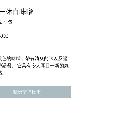
 一休白味噌
： 包
價
.00
格
淺色的味噌，帶有清爽的味以及鰹
帶湯湯。 它具有令人耳目一新的氣
感。
新增至購物車