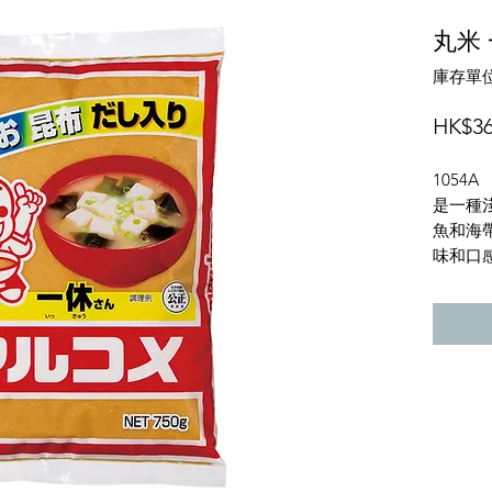
丸米
庫存單位
HK$36
1054A
是一種
魚和海
味和口