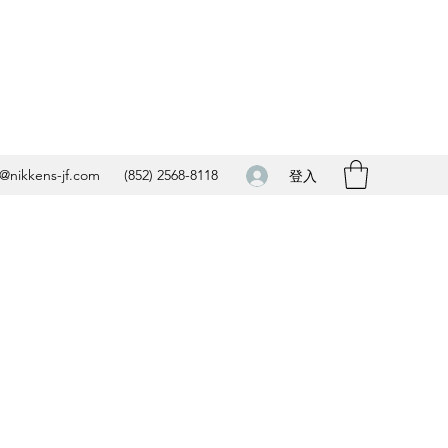
o@nikkens-jf.com
(852) 2568-8118
登入