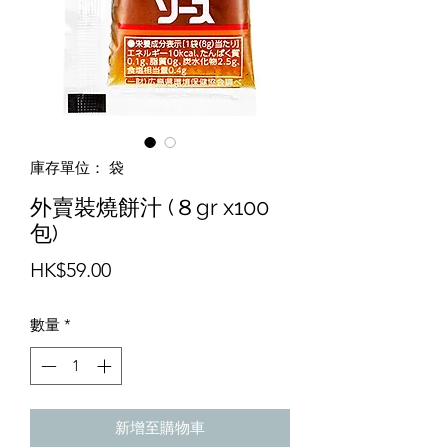
庫存單位： 袋
外賣裝燒餅汁 (８gr x100
包)
價
HK$59.00
格
數量
*
新增至購物車