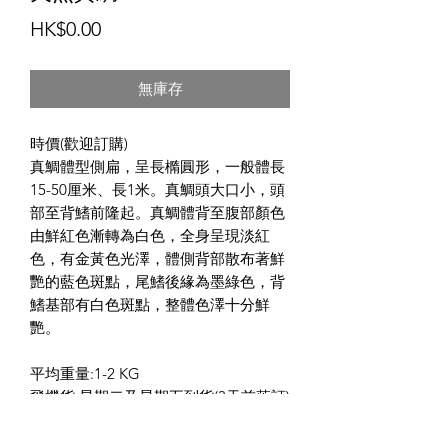
價
HK$0.00
格
無庫存
時價(歡迎訂購)
真鯛體型側扁，呈長橢圓形，一般體長
15-50厘米、長1米。真鯛頭大口小，頭
部至背鰭前隆起。真鯛體背至腹部顏色
由鮮紅色漸轉為白色，全身呈現淡紅
色，有金黃色光澤，體側背部散布著鮮
艷的藍色斑點，尾鰭後緣為墨綠色，背
鰭基部有白色斑點，整體色澤十分鮮
艷。
平均重量:1-2 KG
飛機貨:星期二及星期五到貨(3天前落訂)