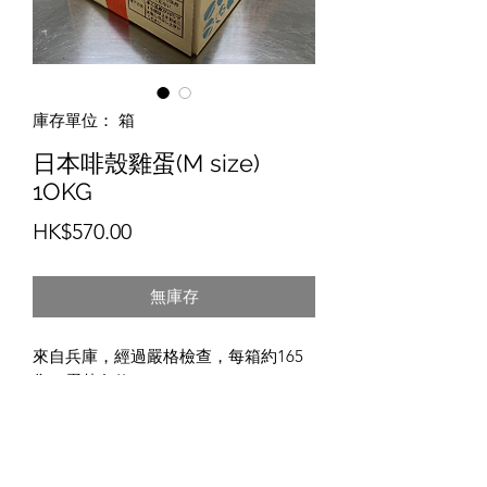
庫存單位： 箱
日本啡殼雞蛋(M size)
1OKG
價
HK$570.00
格
無庫存
來自兵庫，經過嚴格檢查，每箱約165
隻。蛋黃色值18
保存方法