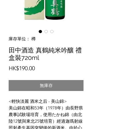
庫存單位： 樽
田中酒造 真鶴純米吟釀 禮
盒裝720ml
價
HK$190.00
格
無庫存
<輕快淡麗 酒米之后 - 美山錦>
美山錦在昭和53年（1978年）由長野県
農事試験場培育，使用たかね錦（由北
陸12號與東北25號培育）經過迦瑪射線
照射產生基因突變後的新酒米。由於心