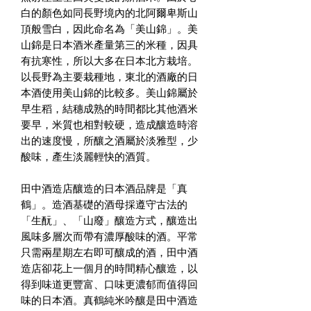
白的顏色如同長野境內的北阿爾卑斯山
頂般雪白，因此命名為「美山錦」。美
山錦是日本酒米產量第三的米種，因具
有抗寒性，所以大多在日本北方栽培。
以長野為主要栽種地，東北的酒廠的日
本酒使用美山錦的比較多。美山錦屬於
早生稻，結穗成熟的時間都比其他酒米
要早，米質也相對較硬，造成釀造時溶
出的速度慢，所釀之酒屬於淡雅型，少
酸味，產生淡麗輕快的酒質。
田中酒造店釀造的日本酒品牌是「真
鶴」。造酒基礎的酒母採遵守古法的
「生酛」、「山廢」釀造方式，釀造出
風味多層次而帶有濃厚酸味的酒。平常
只需兩星期左右即可釀成的酒，田中酒
造店卻花上一個月的時間精心釀造，以
得到味道更豐富、口味更濃郁而值得回
味的日本酒。真鶴純米吟釀是田中酒造