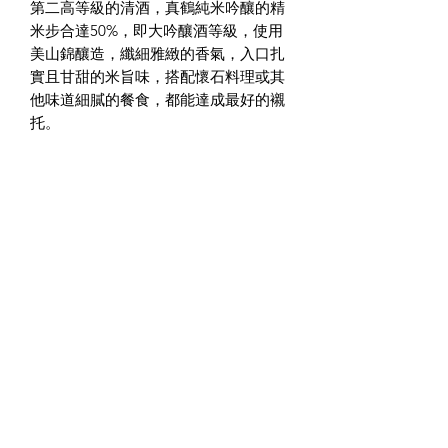
第二高等級的清酒，真鶴純米吟釀的精
米步合達50%，即大吟釀酒等級，使用
美山錦釀造，纖細雅緻的香氣，入口扎
實且甘甜的米旨味，搭配懷石料理或其
他味道細膩的餐食，都能達成最好的襯
托。
酒精度：
15%
容 量：
720ML
酒 種：
純米大吟釀
最適合飲用溫度：
梨般的淡雅幽香，能令人充分感受到扎
香港法律
實且甘甜的米旨味之餘，帶有輕快的餘