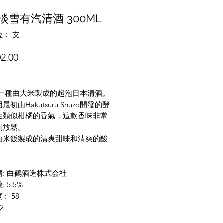
淡雪有汽清酒 300ML
： 支
價
2.00
格
 一種由大米製成的起泡日本清酒。
初由Hakutsuru Shuzo開發的酵
生類似柑橘的香氣，這款香味非常
閒放鬆。
由米飯製成的清爽甜味和清爽的酸
: 白鶴酒造株式会社
 5.5%
: -58
.2