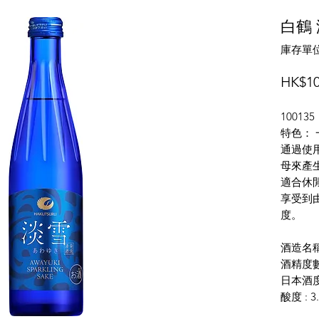
白鶴 
庫存單位
HK$10
100135
特色：
通過使用最
母來產
適合休
享受到
度。
酒造名稱
酒精度數:
日本酒度 
酸度 : 3