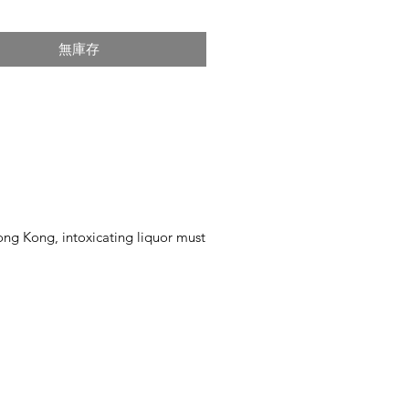
無庫存
ntoxicating liquor must