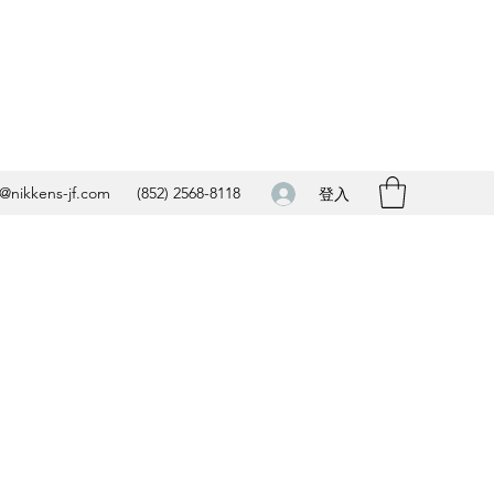
o@nikkens-jf.com
(852) 2568-8118
登入