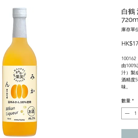
白鶴 
720
庫存單位
HK$17
100162
由100
汁）製
酒精度
味。
數量
*