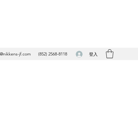
o@nikkens-jf.com
(852) 2568-8118
登入