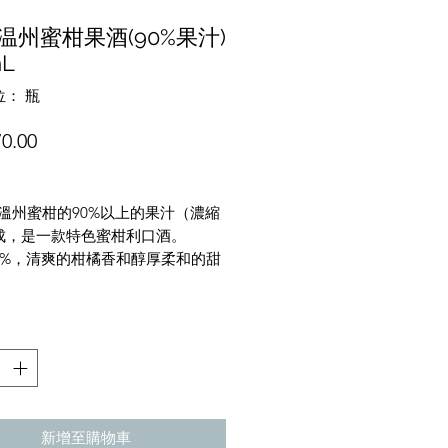
温州蜜柑果酒(90%果汁)
mL
： 瓶
價
0.00
格
%溫州蜜柑的90%以上的果汁（濃縮
成，是一款特色蜜柑利口酒。
5%，清爽的柑橘香和醇厚柔和的甜
新增至購物車