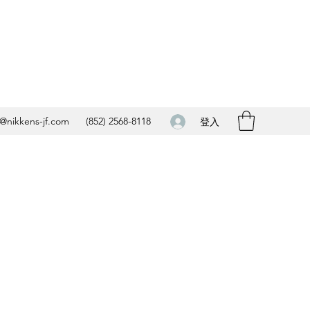
o@nikkens-jf.com
(852) 2568-8118
登入