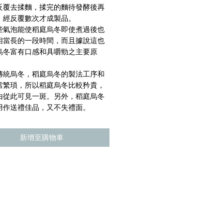
反覆去揉麵，揉完的麵待發酵後再
，經反覆數次才成製品。
些氣泡能使稻庭烏冬即使煮過後也
相當長的一段時間，而且據說這也
烏冬富有口感和具嚼勁之主要原
傳統烏冬，稻庭烏冬的製法工序和
當繁瑣，所以稻庭烏冬比較矜貴，
由從此可見一斑。另外，稻庭烏冬
用作送禮佳品，又不失禮面。
新增至購物車