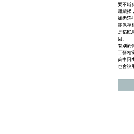
要不斷
繼續揉
據悉這
能保存
是稻庭
因。
有別於
工藝相
箇中因
也會被