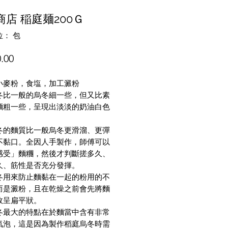
商店 稲庭麺200Ｇ
： 包
價
.00
格
小麥粉，食塩，加工澱粉
冬比一般的烏冬細一些，但又比素
麵粗一些，呈現出淡淡的奶油白色
冬的麵質比一般烏冬更滑溜、更彈
不黏口。全因人手製作，師傅可以
感受」麵糰，然後才判斷搓多久、
久、筋性是否充分發揮。
冬用來防止麵黏在一起的粉用的不
而是澱粉，且在乾燥之前會先將麵
故呈扁平狀。
冬最大的特點在於麵當中含有非常
氣泡，這是因為製作稻庭烏冬時需