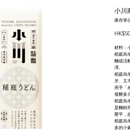
小川
庫存單位
HK$50
材料：
稻庭烏
麵或涼
澤。
稻庭烏
牙、又
用手「
發酵多
稻庭烏
是麵粉
壓平，
稻庭烏
多的小