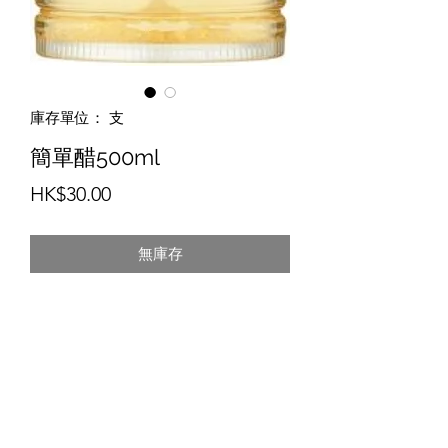
庫存單位： 支
簡單醋500ml
價
HK$30.00
格
無庫存
・今年年初推出的新產品。日本銷售
NO.1的家庭裝醋類產品。
・現時工作生活繁忙, 因此簡單醋提供
生活上的簡便菜式。不需要再加調味料
就可以直接使用多款菜式。
・菜式推介
①煎三文魚扒/雞(差不多煎好前落,再多