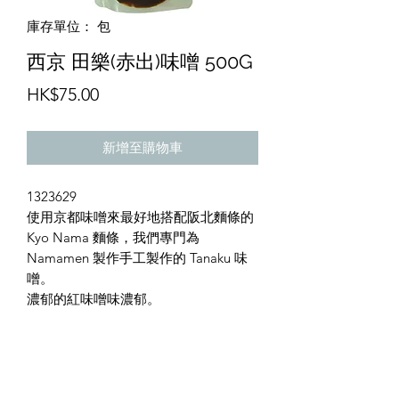
庫存單位： 包
西京 田樂(赤出)味噌 500G
價
HK$75.00
格
新增至購物車
1323629
使用京都味噌來最好地搭配阪北麵條的
Kyo Nama 麵條，我們專門為
Namamen 製作手工製作的 Tanaku 味
噌。
濃郁的紅味噌味濃郁。
保存方法
避免陽光下照射，需要保存涼爽及室溫