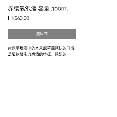
赤猿氣泡酒 容量 300ml
價
HK$60.00
格
無庫存
赤猿芋燒酒中的水果般華麗爽快的口感
是這款發泡力嬌酒的特征。碳酸的
泡泡在口中綻放，讓赤猿的水果口感愈
發清新，請品嘗這款赤猿氣泡酒。
酒造名稱: 小正醸造
産地: 鹿兒島縣產
酒精度數: 10%
貯存溫度