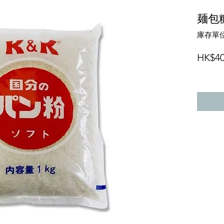
麺包糠
庫存單位
HK$40