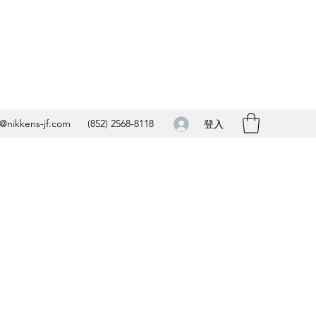
o@nikkens-jf.com
(852) 2568-8118
登入