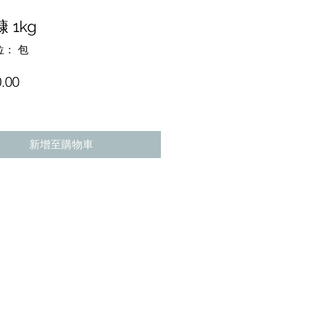
 1kg
： 包
價
.00
格
新增至購物車