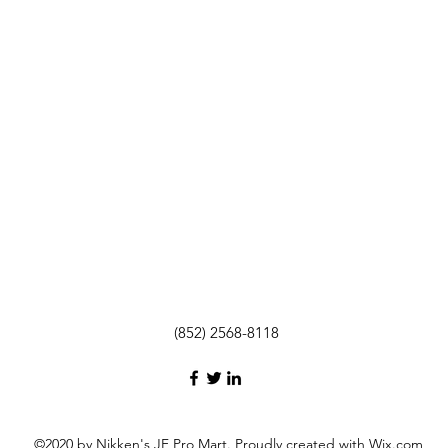
(852) 2568-8118
©2020 by Nikken's JF Pro Mart. Proudly created with Wix.com