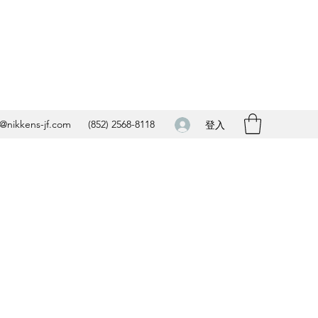
o@nikkens-jf.com
(852) 2568-8118
登入