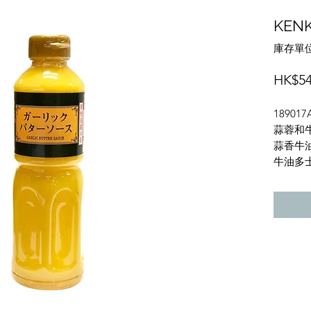
KEN
庫存單位
HK$54
189017
蒜蓉和牛
蒜香牛
牛油多