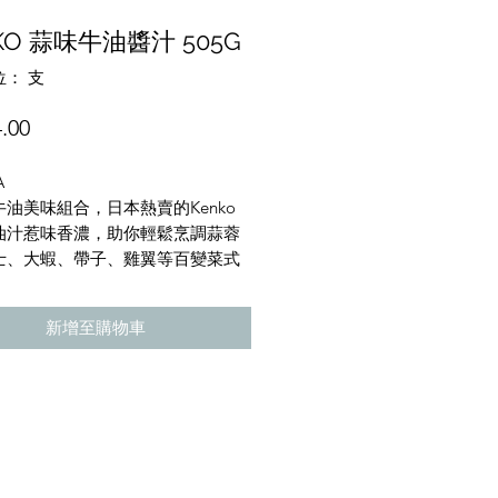
KO 蒜味牛油醬汁 505G
： 支
價
.00
格
A
油美味組合，日本熱賣的Kenko
油汁惹味香濃，助你輕鬆烹調蒜蓉
士、大蝦、帶子、雞翼等百變菜式
新增至購物車