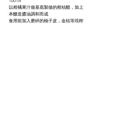
1001A
以柑橘果汁做基底製做的柑桔醋，加上
本釀造醬油調和而成
食用前加入磨碎的柚子皮，金桔等現榨
果汁，可更增添爽口風味
保存方法
開封後保存方法
避免陽光下照射，需要保存涼爽及室溫
下
請放入雪櫃保存
賞味期:8個月
(852) 2568-8118
©2020 by Nikken's JF Pro Mart. Proudly created with